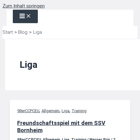
Zum Inhalt springen
Start
Blog
Liga
Liga
,
,
,
98erCCPCEU
Allgemein
Liga
Training
Freundschaftsspiel mit dem SSV
Bornheim
98erCCPCEU
,
Allgemein
,
Liga
,
Training
/
Werner Prix
/
2.