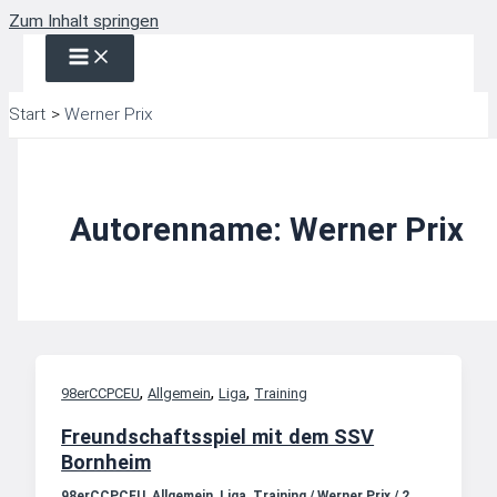
Zum Inhalt springen
Start
Werner Prix
Autorenname: Werner Prix
,
,
,
98erCCPCEU
Allgemein
Liga
Training
Freundschaftsspiel mit dem SSV
Bornheim
98erCCPCEU
,
Allgemein
,
Liga
,
Training
/
Werner Prix
/
2.