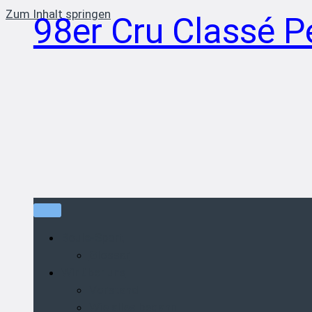
Zum Inhalt springen
98er Cru Classé P
Boule-Sport
Glossar
Wir über uns
Vorstand
Wie alles begann