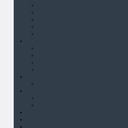
Mitgliederversammlung
Vereinsmeisterschaften
Miniturnier
Galerie
Pressemitteilungen
Boulodrome Euskirchen
Parken Boulodrome Euskirchen
Das Boulodrome entsteht
Die Flut
Instandsetzung
Liga
Liga-Archiv
Erftauenturnier
eine Erfolgsgeschichte!?
Erftauenturnier – Archiv
Blog
Veranstaltungen
Download/InfoCenter